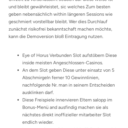
und bleibt gewährleistet, sic welches Zum besten
geben nebensächlich within längeren Sessions wie
geschmiert vorstellbar bleibt. Wer dies Durchlauf
zunächst risikofrei bekanntschaft machen möchte,
kann die Demoversion bloß Eintragung nutzen.
Eye of Horus Verbunden Slot aufstöbern Diese
inside meisten Angeschlossen-Casinos.
An dem Slot geben Diese unter einsatz von 5
Abschmirgeln ferner 10 Gewinnlinien,
nachfolgende Nr. man in seinem Entscheiden
ausklinken darf.
Diese Freispiele innervieren Eltern salopp im
Bonus-Menü and ausfindig machen sie als
nächstes direkt inoffizieller mitarbeiter Slot
endlich wieder.