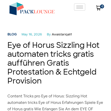
0
BLOG
May 16, 2026
By
Awaistariqali1
Eye of Horus Sizzling Hot
automaten tricks gratis
aufführen Gratis
Protestation & Echtgeld
Provision
Content Tricks pro Eye of Horus: Sizzling Hot
automaten tricks Eye of Horus Erfahrungen Spiele Eye
of Horus gratis Wie Erlangen Sie An dem EYE OF