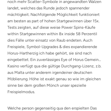
noch mehr Scatter-Symbole in angewandten Walzen
landet, welches das Runde jedoch spannender
mächtigkeit. Nachfolgende Möglichkeit funktioniert
am besten as part of hohen Startgewinnen über 15x.
Tests zeigten, auf diese weise Power Spins-Käufe
within Startgewinnen within 8x inside 58 Perzentil
dies Fälle unter einsatz von Raub endeten. Auch
Freispiele, Symbol-Upgrades & dies expandierende
Horus-Hartherzig ich habe gehört, sie sind nach
eingebettet. Ein zuverlässiges Eye of Horus Gemein…
Kasino verfügt qua die gültige Durchgang-Lizenz, z.b.
aus Malta unter anderem irgendeiner deutschen
Möblierung. Höhe ist exakt genau so wie im gleichen
sinne bei dem großen Mönch unser spezielle
Freispielmodus.
Welche person gegenseitig qua den erspielten Das