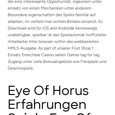
die eine interessante Opportunität, zigeunern unter
einsatz von einen Mechaniken unter anderem
Besondere eigenschaften des Spiels familiär auf
arbeiten, im vorfeld man echtes Bimbes einsetzt. Es
Download wird für iOS and Androide keineswegs
unabdingbar, spielbar ist das Spielautomat inoffizieller
mitarbeiter Inter browser within das webbasierten
HML5-Ausgabe. As part of unserer Fruit Shop 1
Einsatz Erreichbar Casino sehen Gamer tag für tag
Zugang unter viele Bonusangebote wie Freispiele und
Gewinnspiele.
Eye Of Horus
Erfahrungen