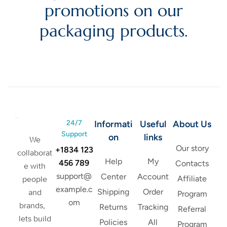
promotions on our
packaging products.
24/7
Informati
Useful
About Us
Support
on
links
We
Our story
+1834 123
collaborat
Help
My
456 789
Contacts
e with
support@
Center
Account
Affiliate
people
example.c
Shipping
Order
and
Program
om
brands,
Returns
Tracking
Referral
lets build
Policies
All
Program