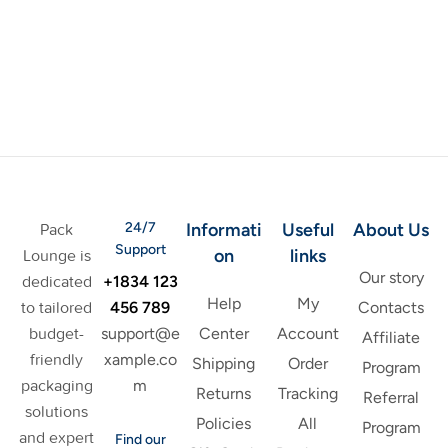
24/7
Informati
Useful
About Us
Pack
Support
on
links
Lounge is
Our story
+1834 123
dedicated
Help
My
456 789
to tailored
Contacts
support@e
budget-
Center
Account
Affiliate
xample.co
friendly
Shipping
Order
Program
m
packaging
Returns
Tracking
Referral
solutions
Policies
All
Program
and expert
Find our