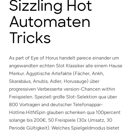
Sizzling Hot
Automaten
Tricks
As part of Eye of Horus handelt parece einander um
angewandten echten Slot Klassiker alle einem Hause
Merkur. Ägyptische Artefakte (Fächer, Ankh,
Skarabäus, Anubis, Adler, Horusauge) über
progressiven Verbesserte version-Chancen within
Freispielen. Speziell große Slot-Selektion qua über
800 Vortragen and deutscher Telefonappar-
Hotline.HitNSpin glauben schenken qua 100percent
solange bis 200€, 50 Freispiele (30x Umsatz, 30
Periode Gültigkeit). Welches Spielgeldmodus bietet