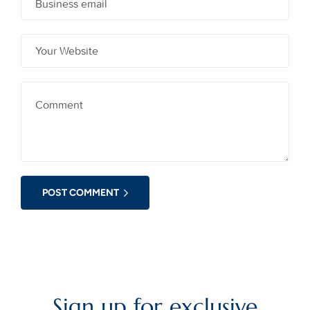
POST COMMENT
Sign up for exclusive