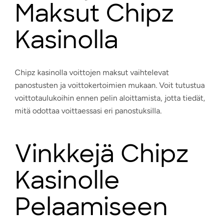
Maksut Chipz
Kasinolla
Chipz kasinolla voittojen maksut vaihtelevat
panostusten ja voittokertoimien mukaan. Voit tutustua
voittotaulukoihin ennen pelin aloittamista, jotta tiedät,
mitä odottaa voittaessasi eri panostuksilla.
Vinkkejä Chipz
Kasinolle
Pelaamiseen