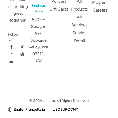
Policies
All
Program
Find our
something
Gift Cards
Products
Careers
store
great
All
5609 E
together.
Services
Sprague
Service
Ave,
Follow
Spokane
us:
Detail
Valley, WA
99212,
USA
© 2024
Bocpak
. All Rights Reserved
English
France
Italia
USD
EURO
CNY