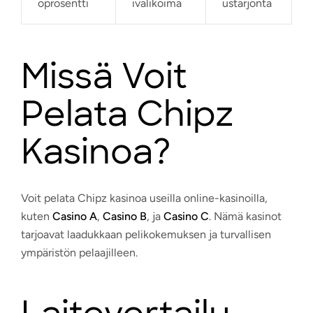
oprosentti
ivalikoima
ustarjonta
Missä Voit
Pelata Chipz
Kasinoa?
Voit pelata Chipz kasinoa useilla online-kasinoilla,
kuten
Casino A
,
Casino B
, ja
Casino C
. Nämä kasinot
tarjoavat laadukkaan pelikokemuksen ja turvallisen
ympäristön pelaajilleen.