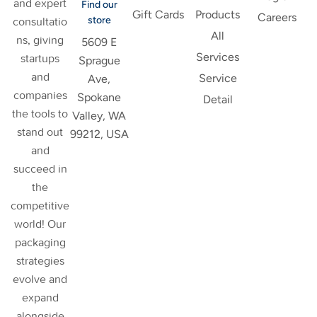
and expert
Find our
Gift Cards
Products
Careers
store
consultatio
All
ns, giving
5609 E
Services
startups
Sprague
and
Service
Ave,
companies
Spokane
Detail
the tools to
Valley, WA
stand out
99212, USA
and
succeed in
the
competitive
world! Our
packaging
strategies
evolve and
expand
alongside