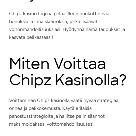
Chipz kasino tarjoaa pelaajilleen houkuttelevia
bonuksia ja ilmaiskierroksia, jotka lisäävät
voitonmahdollisuuksiasi. Hyödynnä nämä tarjoukset ja
kasvata pelikassaasi!
Miten Voittaa
Chipz Kasinolla?
Voittaminen Chipz kasinolla vaatii hyvää strategiaa,
onnea ja pelikokemusta. Käytä erilaisia
panostusstrategioita ja hallitse pelin säännöt
maksimoidaksesi voittomahdollisuutesi.