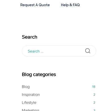
Request A Quote
Help & FAQ
Search
Blog categories
Blog
18
Inspiration
2
Lifestyle
2
Marketing
3