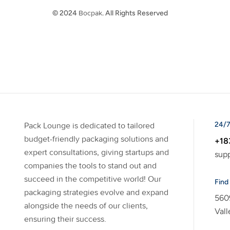
© 2024
Bocpak
. All Rights Reserved
24/7
Pack Lounge is dedicated to tailored
budget-friendly packaging solutions and
+18
expert consultations, giving startups and
sup
companies the tools to stand out and
succeed in the competitive world! Our
Find
packaging strategies evolve and expand
560
alongside the needs of our clients,
Val
ensuring their success
.