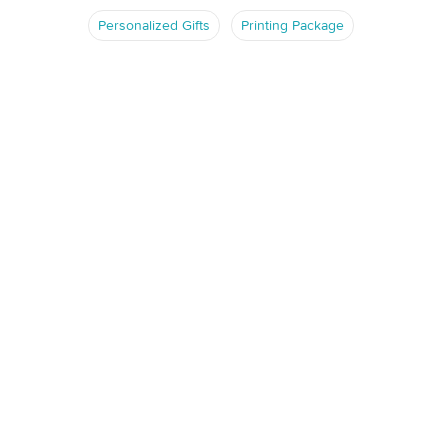
Personalized Gifts
Printing Package