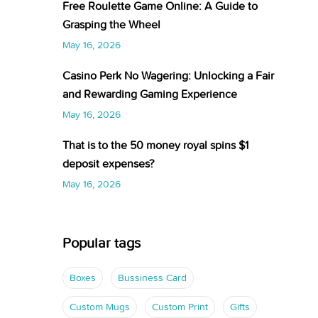
Free Roulette Game Online: A Guide to
Grasping the Wheel
May 16, 2026
Casino Perk No Wagering: Unlocking a Fair
and Rewarding Gaming Experience
May 16, 2026
That is to the 50 money royal spins $1
deposit expenses?
May 16, 2026
Popular tags
Boxes
Bussiness Card
Custom Mugs
Custom Print
Gifts