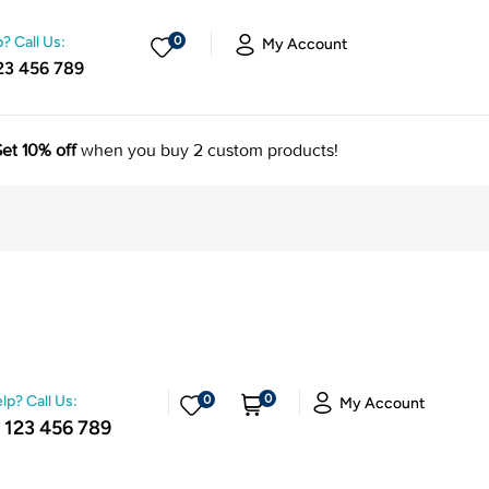
? Call Us:
0
My Account
23 456 789
et 10% off
when you buy 2 custom products!
0
lp? Call Us:
0
My Account
 123 456 789