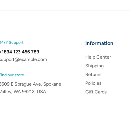
24/7 Support
Information
+1834 123 456 789
Help Center
support@example.com
Shipping
Returns
Find our store
Policies
5609 E Sprague Ave, Spokane
Valley, WA 99212, USA
Gift Cards