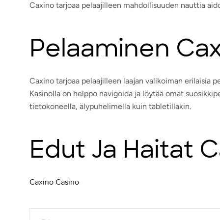
Caxino tarjoaa pelaajilleen mahdollisuuden nauttia aid
Pelaaminen Cax
Caxino tarjoaa pelaajilleen laajan valikoiman erilaisia p
Kasinolla on helppo navigoida ja löytää omat suosikkipe
tietokoneella, älypuhelimella kuin tabletillakin.
Edut Ja Haitat C
Caxino Casino