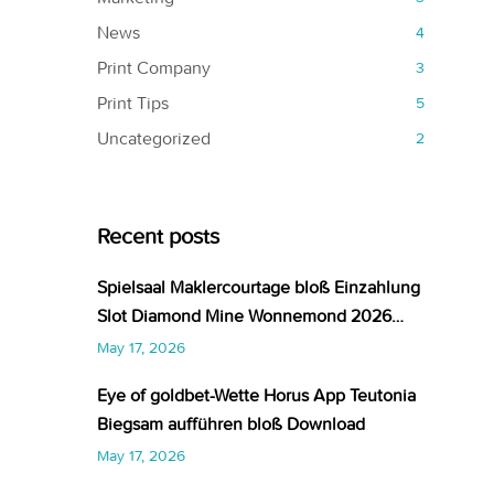
News
4
Print Company
3
Print Tips
5
Uncategorized
2
Recent posts
Spielsaal Maklercourtage bloß Einzahlung
Slot Diamond Mine Wonnemond 2026
Aktuelle Liste
May 17, 2026
Eye of goldbet-Wette Horus App Teutonia
Biegsam aufführen bloß Download
May 17, 2026